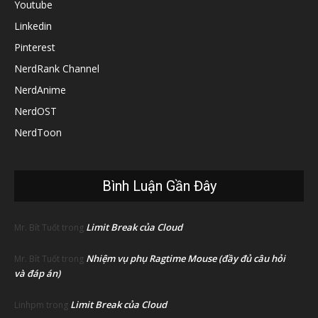
Youtube
Linkedin
Pinterest
NerdRank Channel
NerdAnime
NerdOST
NerdToon
Bình Luận Gần Đây
Limit Break của Cloud
Mr. Bít Tuốt
trong
Nhiệm vụ phụ Ragtime Mouse (đầy đủ câu hỏi
Mr. Bít Tuốt
trong
và đáp án)
Limit Break của Cloud
Linhpm
trong