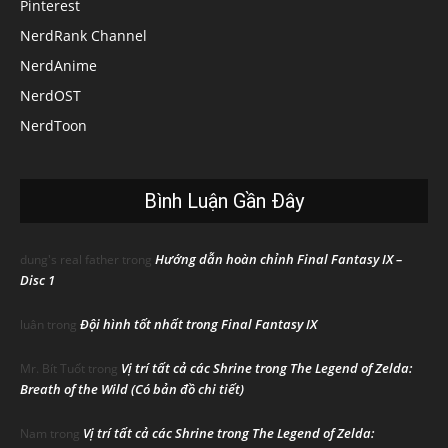
Pinterest
NerdRank Channel
NerdAnime
NerdOST
NerdToon
Bình Luận Gần Đây
Hướng dẫn hoàn chỉnh Final Fantasy IX –
dung's real father
trong
Disc 1
Đội hình tốt nhất trong Final Fantasy IX
luân
trong
Vị trí tất cả các Shrine trong The Legend of Zelda:
Mr. Bít Tuốt
trong
Breath of the Wild (Có bản đồ chi tiết)
Vị trí tất cả các Shrine trong The Legend of Zelda:
Nam
trong