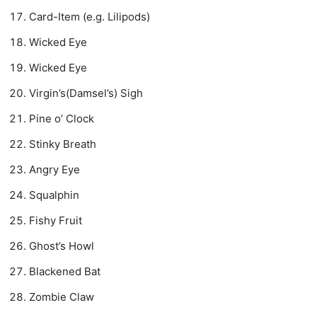
Card-Item (e.g. Lilipods)
Wicked Eye
Wicked Eye
Virgin’s(Damsel’s) Sigh
Pine o’ Clock
Stinky Breath
Angry Eye
Squalphin
Fishy Fruit
Ghost’s Howl
Blackened Bat
Zombie Claw