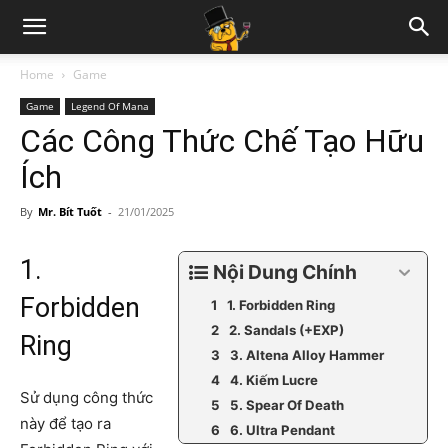
Home
Game
Game
Legend Of Mana
Các Công Thức Chế Tạo Hữu
Ích
By
Mr. Bít Tuốt
-
21/01/2025
1.
Nội Dung Chính
Forbidden
1. Forbidden Ring
2. Sandals (+EXP)
Ring
3. Altena Alloy Hammer
4. Kiếm Lucre
Sử dụng công thức
5. Spear Of Death
này để tạo ra
6. Ultra Pendant