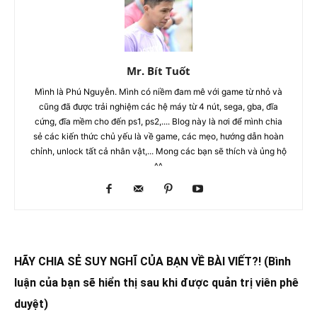
Mr. Bít Tuốt
Mình là Phú Nguyễn. Mình có niềm đam mê với game từ nhỏ và
cũng đã được trải nghiệm các hệ máy từ 4 nút, sega, gba, đĩa
cứng, đĩa mềm cho đến ps1, ps2,.... Blog này là nơi để mình chia
sẻ các kiến thức chủ yếu là về game, các mẹo, hướng dẫn hoàn
chỉnh, unlock tất cả nhân vật,... Mong các bạn sẽ thích và ủng hộ
^^
HÃY CHIA SẺ SUY NGHĨ CỦA BẠN VỀ BÀI VIẾT?! (Bình
luận của bạn sẽ hiển thị sau khi được quản trị viên phê
duyệt)