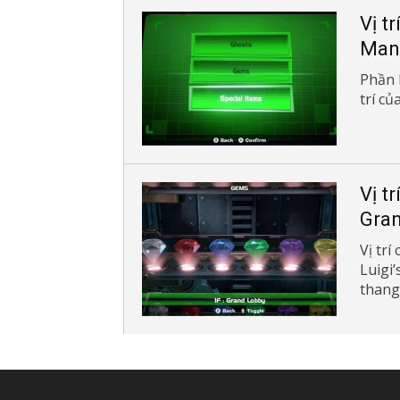
Vị t
Man
Phần 
trí củ
Vị t
Gra
Vị tr
Luigi
thang 