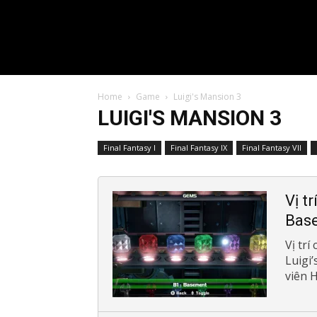
Home
Game
Luigi's Mansion 3
LUIGI'S MANSION 3
Final Fantasy I
Final Fantasy IX
Final Fantasy VII
Vị t
Bas
Vị tr
Luigi’
viên H