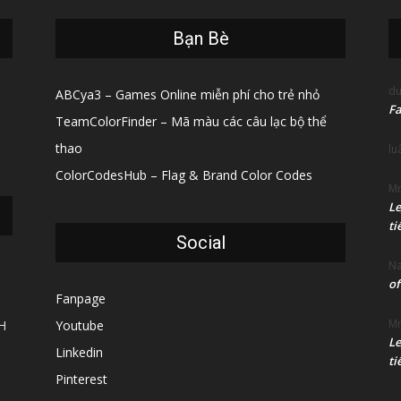
Bạn Bè
du
ABCya3 – Games Online miễn phí cho trẻ nhỏ
Fa
TeamColorFinder – Mã màu các câu lạc bộ thể
thao
lu
ColorCodesHub – Flag & Brand Color Codes
Mr
Le
ti
Social
N
of
Fanpage
Mr
H
Youtube
Le
Linkedin
ti
Pinterest