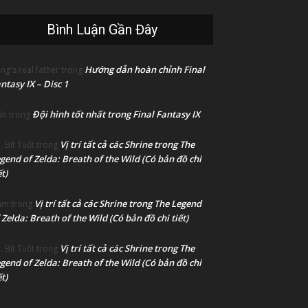
Bình Luận Gần Đây
Hướng dẫn hoàn chỉnh Final
ng's real father
trong
ntasy IX – Disc 1
Đội hình tốt nhất trong Final Fantasy IX
ân
trong
Vị trí tất cả các Shrine trong The
. Bít Tuốt
trong
gend of Zelda: Breath of the Wild (Có bản đồ chi
ết)
Vị trí tất cả các Shrine trong The Legend
am
trong
 Zelda: Breath of the Wild (Có bản đồ chi tiết)
Vị trí tất cả các Shrine trong The
. Bít Tuốt
trong
gend of Zelda: Breath of the Wild (Có bản đồ chi
ết)