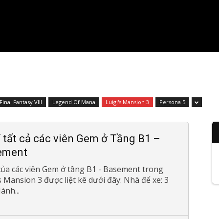
Final Fantasy VIII
Legend Of Mana
Luigi's Mansion 3
Persona 5
rí tất cả các viên Gem ở Tầng B1 –
ement
í của các viên Gem ở tầng B1 - Basement trong
s Mansion 3 được liệt kê dưới đây: Nhà để xe: 3
ành...