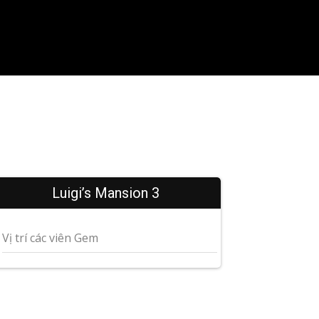
Luigi’s Mansion 3
Vị trí các viên Gem