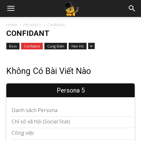
Home
Persona 5
Confidant
CONFIDANT
Boss
Confidant
Cung Điện
Hẹn Hò
Không Có Bài Viết Nào
Persona 5
Danh sách Persona
Chỉ số xã hội (Social Stat)
Công việc