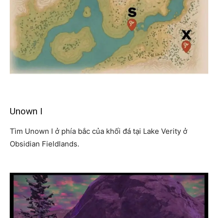
Unown I
Tìm Unown I ở phía bắc của khối đá tại Lake Verity ở
Obsidian Fieldlands.