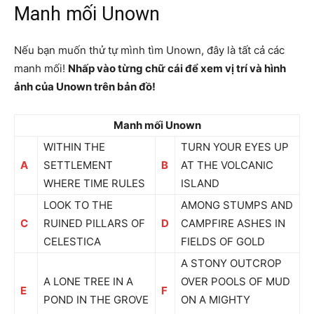
Manh mối Unown
Nếu bạn muốn thử tự mình tìm Unown, đây là tất cả các
manh mối!
Nhấp vào từng chữ cái để xem vị trí và hình
ảnh của Unown trên bản đồ!
Manh mối Unown
WITHIN THE
TURN YOUR EYES UP
A
SETTLEMENT
B
AT THE VOLCANIC
WHERE TIME RULES
ISLAND
LOOK TO THE
AMONG STUMPS AND
C
RUINED PILLARS OF
D
CAMPFIRE ASHES IN
CELESTICA
FIELDS OF GOLD
A STONY OUTCROP
A LONE TREE IN A
OVER POOLS OF MUD
E
F
POND IN THE GROVE
ON A MIGHTY