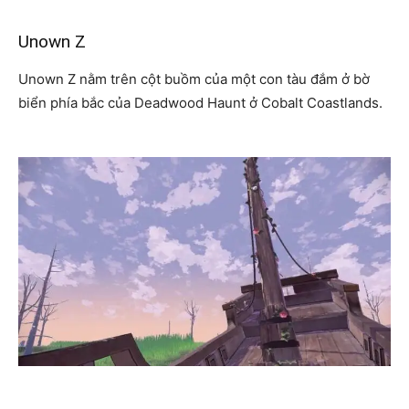
Unown Z
Unown Z nằm trên cột buồm của một con tàu đắm ở bờ
biển phía bắc của Deadwood Haunt ở Cobalt Coastlands.