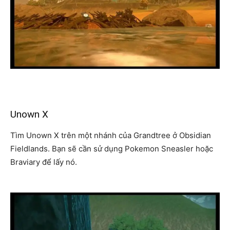
Unown X
Tìm Unown X trên một nhánh của Grandtree ở Obsidian
Fieldlands. Bạn sẽ cần sử dụng Pokemon Sneasler hoặc
Braviary để lấy nó.