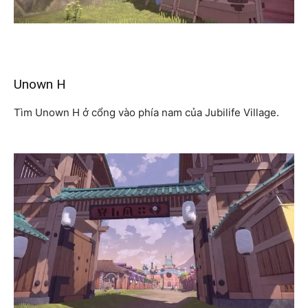
Unown H
Tìm Unown H ở cổng vào phía nam của Jubilife Village.