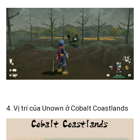
4. Vị trí của Unown ở Cobalt Coastlands