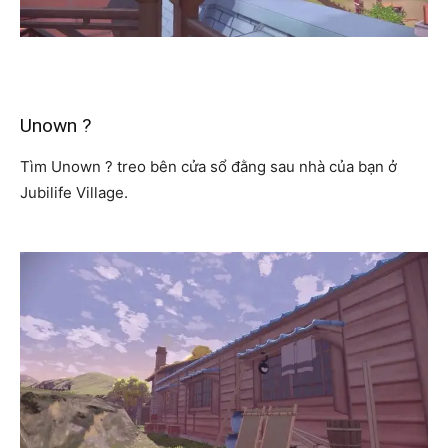
Unown ?
Tìm Unown ? treo bên cửa sổ đằng sau nhà của bạn ở
Jubilife Village.