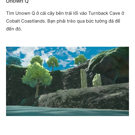
Unown Q
Tìm Unown Q ở cái cây bên trái lối vào Turnback Cave ở
Cobalt Coastlands. Bạn phải trèo qua bức tường đá để
đến đó.