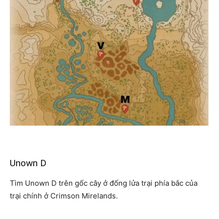
Unown D
Tìm Unown D trên gốc cây ở đống lửa trại phía bắc của
trại chính ở Crimson Mirelands.