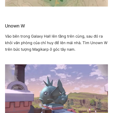
Unown W
Vào bên trong Galaxy Hall lên tầng trên cùng, sau đó ra
khỏi văn phòng của chỉ huy để lên mái nhà. Tìm Unown W
trên bức tượng Magikarp ở góc tây nam.