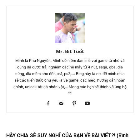
Mr. Bít Tuốt
Mình là Phú Nguyễn. Mình có niềm đam mê với game từ nhỏ và
cũng đã được trải nghiệm các hệ máy từ 4 nút, sega, gba, đĩa
cứng, đĩa mềm cho đến ps1, ps2,.... Blog này là nơi để mình chia
sẻ các kiến thức chủ yếu là về game, các mẹo, hướng dẫn hoàn
chỉnh, unlock tất cả nhân vật,... Mong các bạn sẽ thích và ủng hộ
^^
HÃY CHIA SẺ SUY NGHĨ CỦA BẠN VỀ BÀI VIẾT?! (Bình