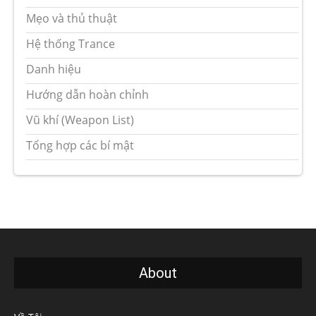
Mẹo và thủ thuật
Hệ thống Trance
Danh hiệu
Hướng dẫn hoàn chỉnh
Vũ khí (Weapon List)
Tổng hợp các bí mật
About