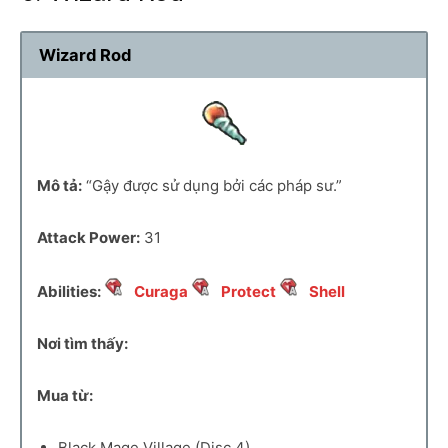
Wizard Rod
Mô tả:
“Gậy được sử dụng bởi các pháp sư.”
Attack Power:
31
Abilities:
Curaga
Protect
Shell
Nơi tìm thấy:
Mua từ:
Black Mage Village (Disc 4)