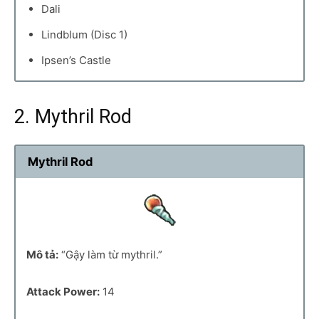
Dali
Lindblum (Disc 1)
Ipsen’s Castle
2. Mythril Rod
Mythril Rod
Mô tả:
“Gậy làm từ mythril.”
Attack Power:
14