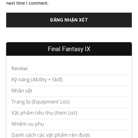
next time I comment.
Final Fantasy IX
Review
Kỹ năng (Ability + Skill)
Nhân vật
Trang bị (Equipment List)
Vật phẩm tiêu thụ (Item List)
Nhiệm vụ phụ
Danh sách các vật phẩm rèn được