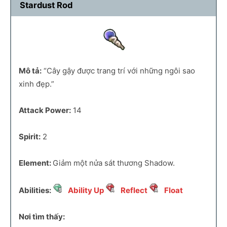
Stardust Rod
Mô tả:
“Cây gậy được trang trí với những ngôi sao
xinh đẹp.”
Attack Power:
14
Spirit:
2
Element:
Giảm một nửa sát thương Shadow.
Abilities:
Ability Up
Reflect
Float
Nơi tìm thấy: