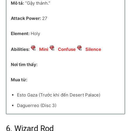
Mô tả:
“Gậy thánh.”
Attack Power:
27
Element:
Holy
Abilities:
Mini
Confuse
Silence
Nơi tìm thấy:
Mua từ:
Esto Gaza (Trước khi đến Desert Palace)
Daguerreo (Disc 3)
6. Wizard Rod