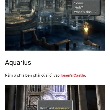
Aquarius
Nằm ở phía bên phải của lối vào
Ipsen’s Castle
.