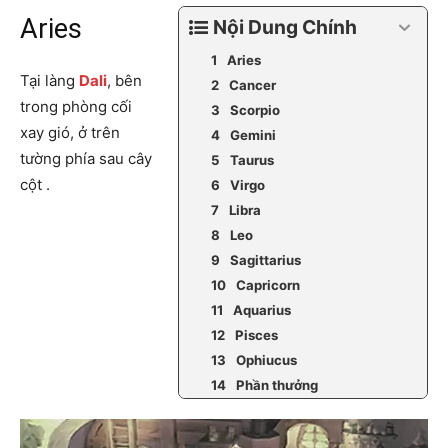
Aries
Nội Dung Chính
Aries
Tại làng
Dali
, bên
Cancer
trong phòng cối
Scorpio
xay gió, ở trên
Gemini
tường phía sau cây
Taurus
cột .
Virgo
Libra
Leo
Sagittarius
Capricorn
Aquarius
Pisces
Ophiucus
Phần thưởng