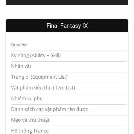
Final Fantasy IX
Review
Kỹ năng (Ability + Skill)
Nhân vật
Trang bị (Equipment List)
Vật phẩm tiêu thụ (Item List)
Nhiệm vụ phụ
Danh sách các vật phẩm rèn được
Mẹo và thủ thuật
Hệ thống Trance