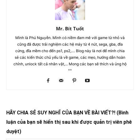
Mr. Bít Tuốt
Mình là Phú Nguyễn. Mình có niềm đam mê với game từ nhỏ và
cũng đã được trải nghiệm các hệ máy từ 4 nút, sega, gba, đĩa
cứng, đĩa mềm cho đến ps1, ps2,.... Blog này là nơi để mình chia
sẻ các kiến thức chủ yếu là về game, các mẹo, hướng dẫn hoàn
chỉnh, unlock tất cả nhân vật,... Mong các bạn sẽ thích và ủng hộ
^^
HÃY CHIA SẺ SUY NGHĨ CỦA BẠN VỀ BÀI VIẾT?! (Bình
luận của bạn sẽ hiển thị sau khi được quản trị viên phê
duyệt)