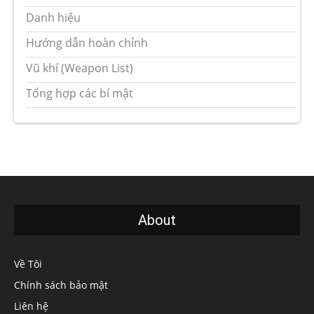
Danh hiệu
Hướng dẫn hoàn chỉnh
Vũ khí (Weapon List)
Tổng hợp các bí mật
About
Về Tôi
Chính sách bảo mật
Liên hệ