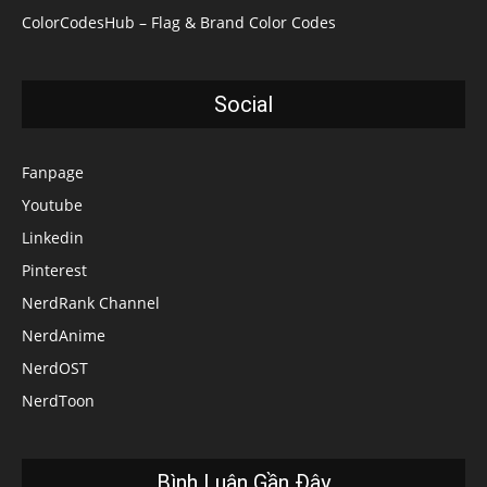
ColorCodesHub – Flag & Brand Color Codes
Social
Fanpage
Youtube
Linkedin
Pinterest
NerdRank Channel
NerdAnime
NerdOST
NerdToon
Bình Luận Gần Đây