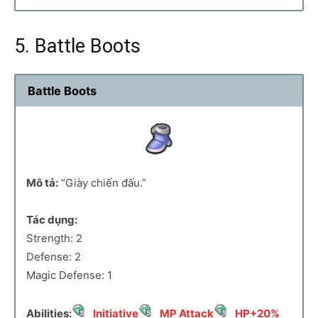
5. Battle Boots
Battle Boots
Mô tả:
“Giày chiến đấu.”
Tác dụng:
Strength: 2
Defense: 2
Magic Defense: 1
Abilities:
Initiative
MP Attack
HP+20%