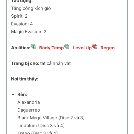
Tác dụng:
Tăng công kích gió
Spirit: 2
Evasion: 4
Magic Evasion: 2
Abilities:
Body Temp
Level Up
Regen
Trang bị cho:
tất cả nhân vật
Nơi tìm thấy:
Rèn:
Alexandria
Daguerreo
Black Mage Village (Disc 2 và 3)
Lindblum (Disc 3 và 4)
Treno (Disc 3 và 4)