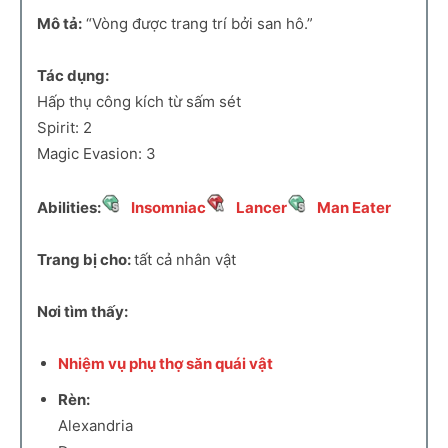
Mô tả:
“Vòng được trang trí bởi san hô.”
Tác dụng:
Hấp thụ công kích từ sấm sét
Spirit: 2
Magic Evasion: 3
Abilities:
Insomniac
Lancer
Man Eater
Trang bị cho:
tất cả nhân vật
Nơi tìm thấy:
Nhiệm vụ phụ thợ săn quái vật
Rèn:
Alexandria