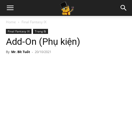
Home
Final Fantasy IX
Final Fantasy IX
Trang Bị
Add-On (Phụ kiện)
By
Mr. Bít Tuốt
-
20/10/2021