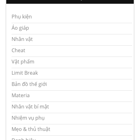
Phụ kiện
Áo giáp
Nhân vật
Cheat
Vật phẩm
Limit Break
Bản đồ thế giới
Materia
Nhân vật bí mật
Nhiệm vụ phụ
Mẹo & thủ thuật