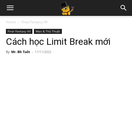
Home
Final Fantasy VII
Final Fantasy VII
Mẹo & Thủ Thuật
Cách học Limit Break mới
By
Mr. Bít Tuốt
-
11/11/2022