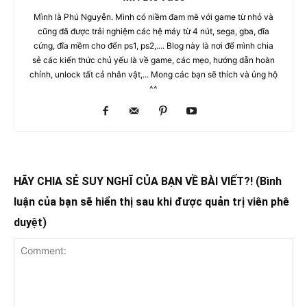
Mình là Phú Nguyễn. Mình có niềm đam mê với game từ nhỏ và
cũng đã được trải nghiệm các hệ máy từ 4 nút, sega, gba, đĩa
cứng, đĩa mềm cho đến ps1, ps2,.... Blog này là nơi để mình chia
sẻ các kiến thức chủ yếu là về game, các mẹo, hướng dẫn hoàn
chỉnh, unlock tất cả nhân vật,... Mong các bạn sẽ thích và ủng hộ
^^
HÃY CHIA SẺ SUY NGHĨ CỦA BẠN VỀ BÀI VIẾT?! (Bình
luận của bạn sẽ hiển thị sau khi được quản trị viên phê
duyệt)