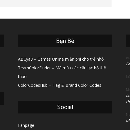
Bạn Bè
du
ABCya3 – Games Online miễn phí cho trẻ nhỏ
Fa
TeamColorFinder – Mã màu các câu lạc bộ thể
thao
lu
ColorCodesHub – Flag & Brand Color Codes
Mr
Le
ti
Social
N
of
Fanpage