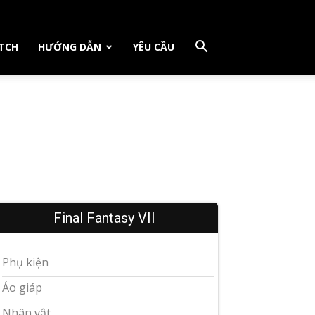
TCH
HƯỚNG DẪN
YÊU CẦU
Final Fantasy VII
Phụ kiện
Áo giáp
Nhân vật