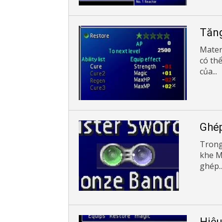
Tăng
Mater
có th
của...
Ghép
Trong 
khe M
ghép..
Hiệu