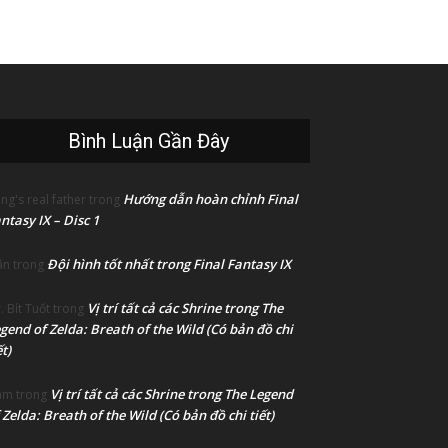
Bình Luận Gần Đây
Hướng dẫn hoàn chỉnh Final
ng's real father
trong
ntasy IX – Disc 1
Đội hình tốt nhất trong Final Fantasy IX
ân
trong
Vị trí tất cả các Shrine trong The
. Bít Tuốt
trong
gend of Zelda: Breath of the Wild (Có bản đồ chi
ết)
Vị trí tất cả các Shrine trong The Legend
am
trong
 Zelda: Breath of the Wild (Có bản đồ chi tiết)