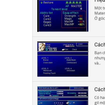
Một t
Materi
Ở góc.
Cách
Bạn c
nhưng
và...
Cách
Có ha
gil m