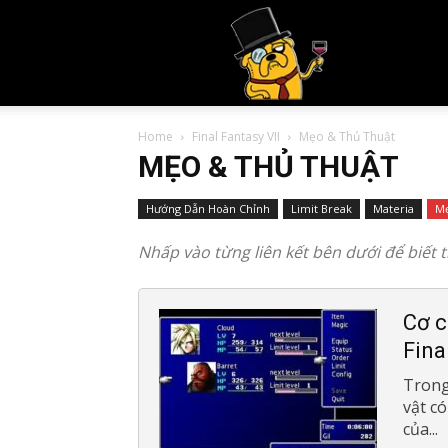
Mr.
Home
Final Fantasy VII
Mẹo & Thủ Thuật
Bít
MẸO & THỦ THUẬT
Hướng Dẫn Hoàn Chỉnh
Limit Break
Materia
Mẹ
Nhấp vào từng liên kết bên dưới để biết 
Tuố
Cơ c
Fina
Trong 
vật c
của...