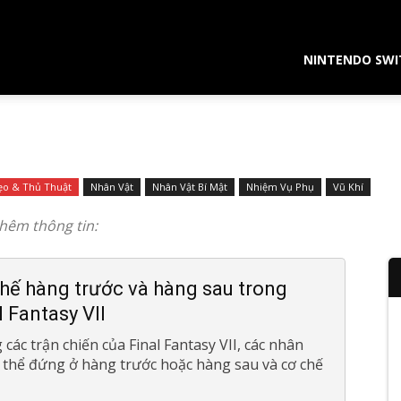
NINTENDO SWI
o & Thủ Thuật
Nhân Vật
Nhân Vật Bí Mật
Nhiệm Vụ Phụ
Vũ Khí
thêm thông tin:
t
hế hàng trước và hàng sau trong
l Fantasy VII
các trận chiến của Final Fantasy VII, các nhân
ó thể đứng ở hàng trước hoặc hàng sau và cơ chế