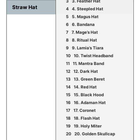
3. Feather Hat
Straw Hat
4. Steepled Hat
5. Magus Hat
6. Bandana
7. Mage’s Hat
8. Ritual Hat
9. Lamia’s Tiara
10. Twist Headband
11. Mantra Band
12. Dark Hat
13. Green Beret
14. Red Hat
15. Black Hood
16. Adaman Hat
17. Coronet
18. Flash Hat
19. Holy Miter
20. Golden Skullcap