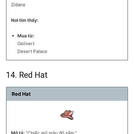
Zidane
Nơi tìm thấy:
Mua từ:
Oeilvert
Desert Palace
14. Red Hat
Red Hat
Mô tả:
“Chiếc mũ màu đỏ sẫm.”