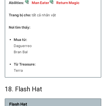
Abilities:
Man Eater
Return Magic
Trang bị cho:
tất cả nhân vật
Nơi tìm thấy:
Mua từ:
Daguerreo
Bran Bal
Từ Treasure:
Terra
18. Flash Hat
Flash Hat