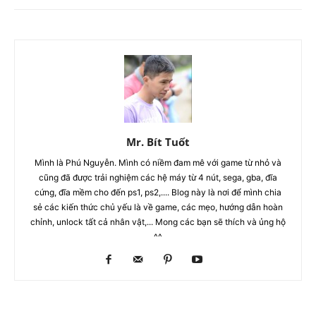
Mr. Bít Tuốt
Mình là Phú Nguyễn. Mình có niềm đam mê với game từ nhỏ và
cũng đã được trải nghiệm các hệ máy từ 4 nút, sega, gba, đĩa
cứng, đĩa mềm cho đến ps1, ps2,.... Blog này là nơi để mình chia
sẻ các kiến thức chủ yếu là về game, các mẹo, hướng dẫn hoàn
chỉnh, unlock tất cả nhân vật,... Mong các bạn sẽ thích và ủng hộ
^^