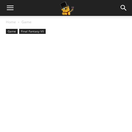
Home
Game
Game
Final Fantasy VII