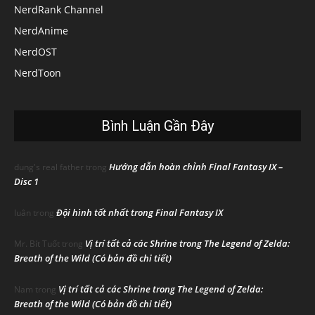
NerdRank Channel
NerdAnime
NerdOST
NerdToon
Bình Luận Gần Đây
Hướng dẫn hoàn chỉnh Final Fantasy IX –
dung's real father
trong
Disc 1
Đội hình tốt nhất trong Final Fantasy IX
luân
trong
Vị trí tất cả các Shrine trong The Legend of Zelda:
Mr. Bít Tuốt
trong
Breath of the Wild (Có bản đồ chi tiết)
Vị trí tất cả các Shrine trong The Legend of Zelda:
Nam
trong
Breath of the Wild (Có bản đồ chi tiết)