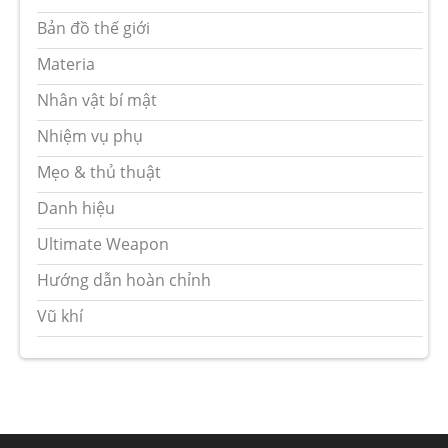
Bản đồ thế giới
Materia
Nhân vật bí mật
Nhiệm vụ phụ
Mẹo & thủ thuật
Danh hiệu
Ultimate Weapon
Hướng dẫn hoàn chỉnh
Vũ khí