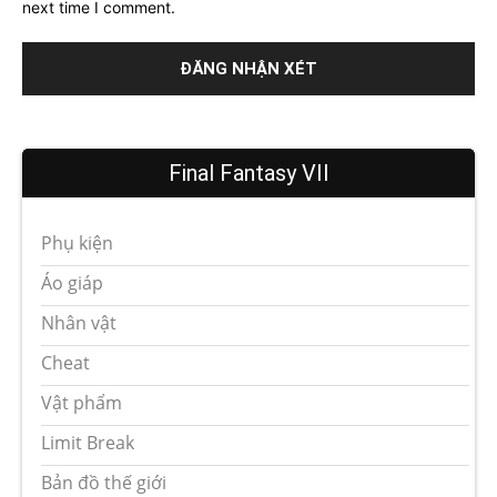
next time I comment.
Final Fantasy VII
Phụ kiện
Áo giáp
Nhân vật
Cheat
Vật phẩm
Limit Break
Bản đồ thế giới