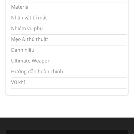
Materia
Nhân vật bí mật
Nhiệm vụ phụ
Mẹo & thủ thuật
Danh hiệu
Ultimate Weapon
Hướng dẫn hoàn chỉnh
Vũ khí