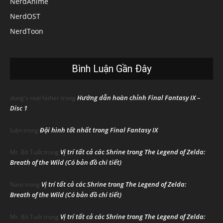
NerdAnime
NerdOST
NerdToon
Bình Luận Gần Đây
Hướng dẫn hoàn chỉnh Final Fantasy IX –
dung's real father
trong
Disc 1
Đội hình tốt nhất trong Final Fantasy IX
luân
trong
Vị trí tất cả các Shrine trong The Legend of Zelda:
Mr. Bít Tuốt
trong
Breath of the Wild (Có bản đồ chi tiết)
Vị trí tất cả các Shrine trong The Legend of Zelda:
Nam
trong
Breath of the Wild (Có bản đồ chi tiết)
Vị trí tất cả các Shrine trong The Legend of Zelda:
Mr. Bít Tuốt
trong