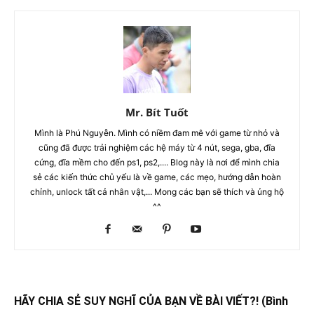
Mr. Bít Tuốt
Mình là Phú Nguyễn. Mình có niềm đam mê với game từ nhỏ và
cũng đã được trải nghiệm các hệ máy từ 4 nút, sega, gba, đĩa
cứng, đĩa mềm cho đến ps1, ps2,.... Blog này là nơi để mình chia
sẻ các kiến thức chủ yếu là về game, các mẹo, hướng dẫn hoàn
chỉnh, unlock tất cả nhân vật,... Mong các bạn sẽ thích và ủng hộ
^^
HÃY CHIA SẺ SUY NGHĨ CỦA BẠN VỀ BÀI VIẾT?! (Bình