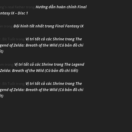
Hướng dẫn hoàn chỉnh Final
ng's real father
trong
ntasy IX – Disc 1
Đội hình tốt nhất trong Final Fantasy IX
ân
trong
Vị trí tất cả các Shrine trong The
. Bít Tuốt
trong
gend of Zelda: Breath of the Wild (Có bản đồ chi
ết)
Vị trí tất cả các Shrine trong The Legend
am
trong
 Zelda: Breath of the Wild (Có bản đồ chi tiết)
Vị trí tất cả các Shrine trong The
. Bít Tuốt
trong
gend of Zelda: Breath of the Wild (Có bản đồ chi
ết)