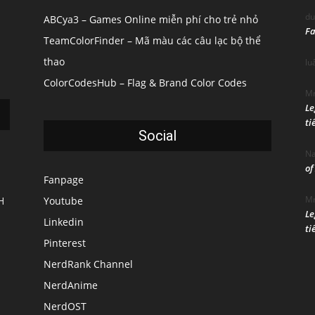
du
ABCya3 – Games Online miễn phí cho trẻ nhỏ
Fa
TeamColorFinder – Mã màu các câu lạc bộ thể
thao
lu
ColorCodesHub – Flag & Brand Color Codes
Mr
Le
ti
Social
N
of
Fanpage
Mr
H
Youtube
Le
Linkedin
ti
Pinterest
NerdRank Channel
NerdAnime
NerdOST