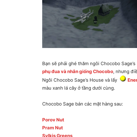
Bạn sẽ phải ghé thăm ngôi Chocobo Sage’s 
phụ đua và nhân giống Chocobo
, nhưng đi
Ngôi Chocobo Sage’s House và lấy
Enem
màu xanh lá cây ở tầng dưới cùng.
Chocobo Sage bán các mặt hàng sau:
Porov Nut
Pram Nut
Sylkis Greens