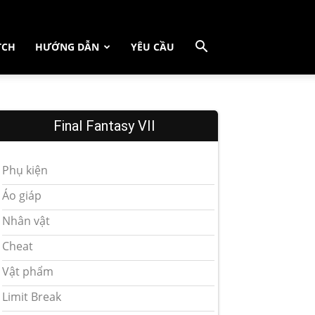
TCH
HƯỚNG DẪN
YÊU CẦU
Final Fantasy VII
Phụ kiện
Áo giáp
Nhân vật
Cheat
Vật phẩm
Limit Break