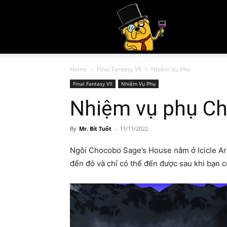
Mr.
Home
Final Fantasy VII
Nhiệm Vụ Phụ
Bít
Final Fantasy VII
Nhiệm Vụ Phụ
Nhiệm vụ phụ C
By
Mr. Bít Tuốt
-
11/11/2022
Tuố
Ngôi Chocobo Sage’s House nằm ở Icicle Are
đến đó và chỉ có thể đến được sau khi bạn c