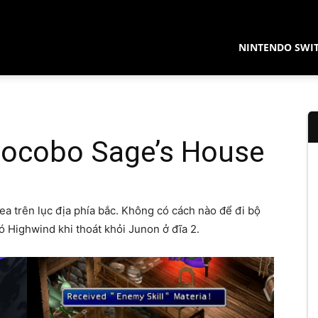
NINTENDO SWI
hocobo Sage’s House
t
a trên lục địa phía bắc. Không có cách nào để đi bộ
ó Highwind khi thoát khỏi Junon ở đĩa 2.