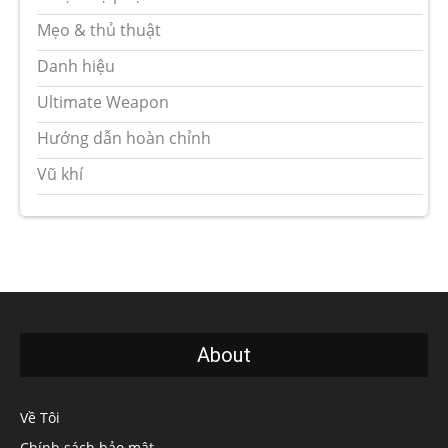
Mẹo & thủ thuật
Danh hiệu
Ultimate Weapon
Hướng dẫn hoàn chỉnh
Vũ khí
About
Về Tôi
Chính sách bảo mật