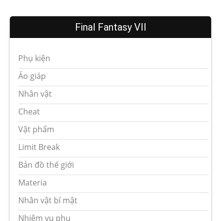
Final Fantasy VII
Phụ kiện
Áo giáp
Nhân vật
Cheat
Vật phẩm
Limit Break
Bản đồ thế giới
Materia
Nhân vật bí mật
Nhiệm vụ phụ