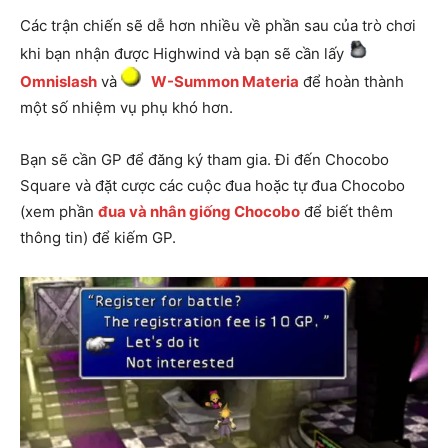
Các trận chiến sẽ dễ hơn nhiều về phần sau của trò chơi
khi bạn nhận được Highwind và bạn sẽ cần lấy
Omnislash
và
W-Summon Materia
để hoàn thành
một số nhiệm vụ phụ khó hơn.
Bạn sẽ cần GP để đăng ký tham gia. Đi đến Chocobo
Square và đặt cược các cuộc đua hoặc tự đua Chocobo
(xem phần
đua và nhân giống Chocobo
để biết thêm
thông tin) để kiếm GP.