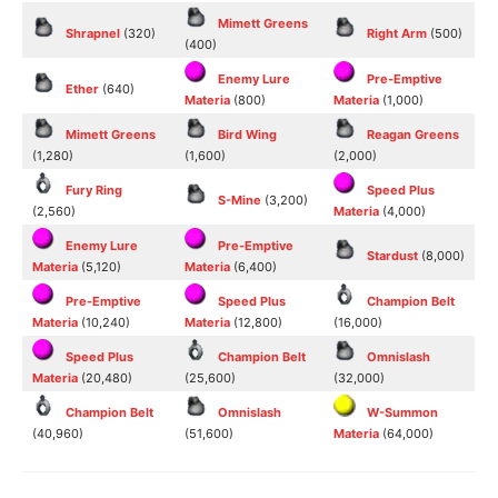
Mimett Greens
Shrapnel
(320)
Right Arm
(500)
(400)
Enemy Lure
Pre-Emptive
Ether
(640)
Materia
(800)
Materia
(1,000)
Mimett Greens
Bird Wing
Reagan Greens
(1,280)
(1,600)
(2,000)
Fury Ring
Speed Plus
S-Mine
(3,200)
(2,560)
Materia
(4,000)
Enemy Lure
Pre-Emptive
Stardust
(8,000)
Materia
(5,120)
Materia
(6,400)
Pre-Emptive
Speed Plus
Champion Belt
Materia
(10,240)
Materia
(12,800)
(16,000)
Speed Plus
Champion Belt
Omnislash
Materia
(20,480)
(25,600)
(32,000)
Champion Belt
Omnislash
W-Summon
(40,960)
(51,600)
Materia
(64,000)