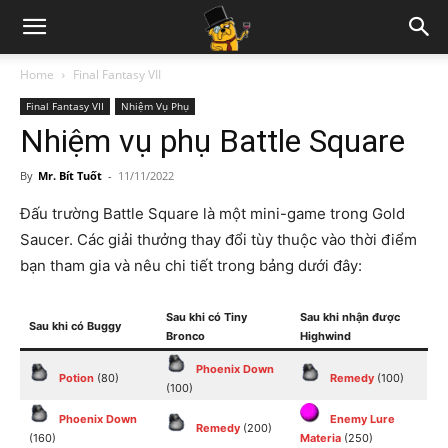
Home
Final Fantasy VII
Final Fantasy VII
Nhiệm Vụ Phụ
Nhiệm vụ phụ Battle Square
By
Mr. Bít Tuốt
-
11/11/2022
Đấu trường Battle Square là một mini-game trong Gold
Saucer. Các giải thưởng thay đổi tùy thuộc vào thời điểm
bạn tham gia và nêu chi tiết trong bảng dưới đây:
Sau khi có Tiny
Sau khi nhận được
Sau khi có Buggy
Bronco
Highwind
Phoenix Down
Potion
(80)
Remedy
(100)
(100)
Phoenix Down
Enemy Lure
Remedy
(200)
(160)
Materia
(250)