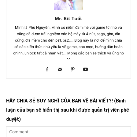
Mr. Bít Tuốt
Mình là Phú Nguyễn. Mình có niềm đam mê với game từ nhỏ và
cũng đã được trải nghiệm các hệ máy từ 4 nút, sega, gba, đĩa
cứng, đĩa mềm cho đến ps1, ps2,.... Blog này là nơi để mình chia
sẻ các kiến thức chủ yếu là về game, các mẹo, hướng dẫn hoàn
chỉnh, unlock tất cả nhân vật,... Mong các bạn sẽ thích và ủng hộ
^^
HÃY CHIA SẺ SUY NGHĨ CỦA BẠN VỀ BÀI VIẾT?! (Bình
luận của bạn sẽ hiển thị sau khi được quản trị viên phê
duyệt)