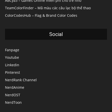
ABCya3 – Games Online miễn phí cho trẻ nhỏ
TeamColorFinder – Mã màu các câu lạc bộ thể thao
ColorCodesHub – Flag & Brand Color Codes
Social
Fanpage
Youtube
Linkedin
Pinterest
NerdRank Channel
NerdAnime
NerdOST
NerdToon