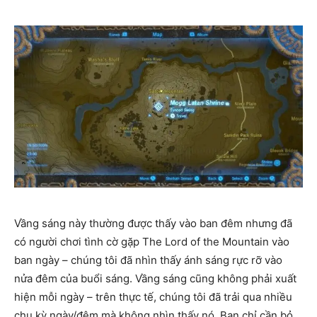
Vầng sáng này thường được thấy ​​vào ban đêm nhưng đã
có người chơi tình cờ gặp The Lord of the Mountain vào
ban ngày – chúng tôi đã nhìn thấy ánh sáng rực rỡ vào
nửa đêm của buổi sáng. Vầng sáng cũng không phải xuất
hiện mỗi ngày – trên thực tế, chúng tôi đã trải qua nhiều
chu kỳ ngày/đêm mà không nhìn thấy nó. Bạn chỉ cần bỏ