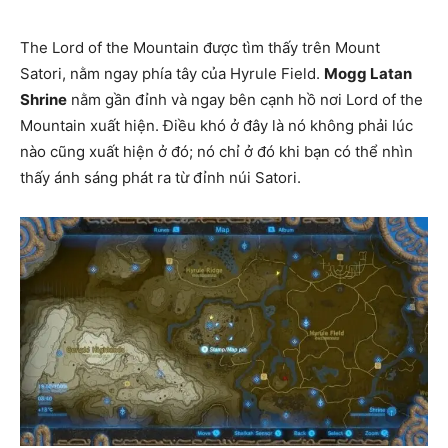
The Lord of the Mountain được tìm thấy trên Mount
Satori, nằm ngay phía tây của Hyrule Field.
Mogg Latan
Shrine
nằm gần đỉnh và ngay bên cạnh hồ nơi Lord of the
Mountain xuất hiện. Điều khó ở đây là nó không phải lúc
nào cũng xuất hiện ở đó; nó chỉ ở đó khi bạn có thể nhìn
thấy ánh sáng phát ra từ đỉnh núi Satori.