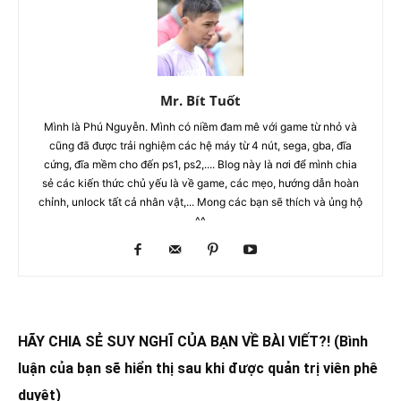
Mr. Bít Tuốt
Mình là Phú Nguyễn. Mình có niềm đam mê với game từ nhỏ và
cũng đã được trải nghiệm các hệ máy từ 4 nút, sega, gba, đĩa
cứng, đĩa mềm cho đến ps1, ps2,.... Blog này là nơi để mình chia
sẻ các kiến thức chủ yếu là về game, các mẹo, hướng dẫn hoàn
chỉnh, unlock tất cả nhân vật,... Mong các bạn sẽ thích và ủng hộ
^^
HÃY CHIA SẺ SUY NGHĨ CỦA BẠN VỀ BÀI VIẾT?! (Bình
luận của bạn sẽ hiển thị sau khi được quản trị viên phê
duyệt)