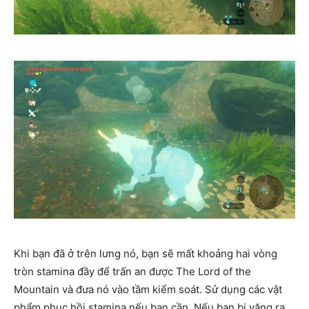
Khi bạn đã ở trên lưng nó, bạn sẽ mất khoảng hai vòng
tròn stamina đầy để trấn an được The Lord of the
Mountain và đưa nó vào tầm kiểm soát. Sử dụng các vật
phẩm phục hồi stamina nếu bạn cần. Nếu bạn bị văng ra