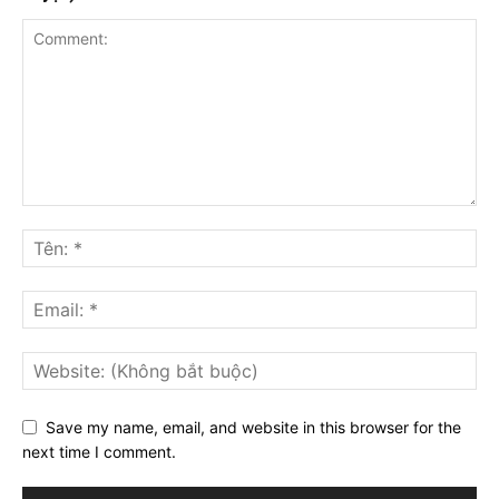
Save my name, email, and website in this browser for the
next time I comment.