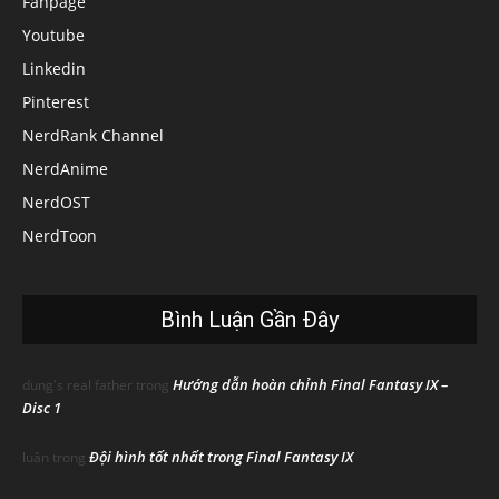
Fanpage
Youtube
Linkedin
Pinterest
NerdRank Channel
NerdAnime
NerdOST
NerdToon
Bình Luận Gần Đây
Hướng dẫn hoàn chỉnh Final Fantasy IX –
dung's real father
trong
Disc 1
Đội hình tốt nhất trong Final Fantasy IX
luân
trong