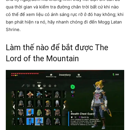
qua thời gian và kiểm tra đường chân trời bất cứ khi nào
có thể để xem liệu có ánh sáng rực rỡ ở đó hay không; khi
bạn phát hiện ra nó, hãy nhanh chóng đi đến Mogg Latan
Shrine.
Làm thế nào để bắt được The
Lord of the Mountain