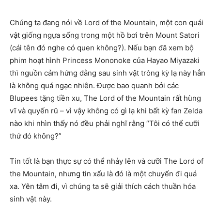
Chúng ta đang nói về Lord of the Mountain, một con quái
vật giống ngựa sống trong một hồ bơi trên Mount Satori
(cái tên đó nghe có quen không?). Nếu bạn đã xem bộ
phim hoạt hình Princess Mononoke của Hayao Miyazaki
thì nguồn cảm hứng đằng sau sinh vật trông kỳ lạ này hẳn
là không quá ngạc nhiên. Được bao quanh bởi các
Blupees tặng tiền xu, The Lord of the Mountain rất hùng
vĩ và quyến rũ – vì vậy không có gì lạ khi bất kỳ fan Zelda
nào khi nhìn thấy nó đều phải nghĩ rằng “Tôi có thể cưỡi
thứ đó không?”
Tin tốt là bạn thực sự có thể nhảy lên và cưỡi The Lord of
the Mountain, nhưng tin xấu là đó là một chuyến đi quá
xa. Yên tâm đi, vì chúng ta sẽ giải thích cách thuần hóa
sinh vật này.