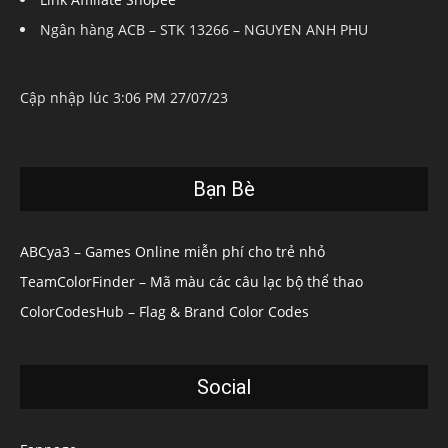
Ngân hàng ACB – STK 13266 – NGUYEN ANH PHU
Cập nhập lúc 3:06 PM 27/07/23
Bạn Bè
ABCya3 – Games Online miễn phí cho trẻ nhỏ
TeamColorFinder – Mã màu các câu lạc bộ thể thao
ColorCodesHub – Flag & Brand Color Codes
Social