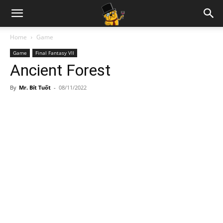
Home
Game
Game
Final Fantasy VII
Ancient Forest
By
Mr. Bít Tuốt
-
08/11/2022