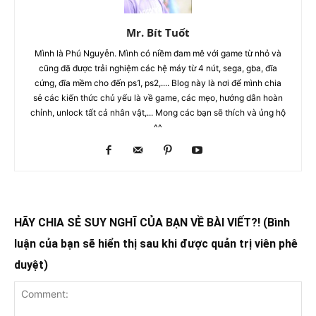
Mr. Bít Tuốt
Mình là Phú Nguyễn. Mình có niềm đam mê với game từ nhỏ và
cũng đã được trải nghiệm các hệ máy từ 4 nút, sega, gba, đĩa
cứng, đĩa mềm cho đến ps1, ps2,.... Blog này là nơi để mình chia
sẻ các kiến thức chủ yếu là về game, các mẹo, hướng dẫn hoàn
chỉnh, unlock tất cả nhân vật,... Mong các bạn sẽ thích và ủng hộ
^^
HÃY CHIA SẺ SUY NGHĨ CỦA BẠN VỀ BÀI VIẾT?! (Bình
luận của bạn sẽ hiển thị sau khi được quản trị viên phê
duyệt)