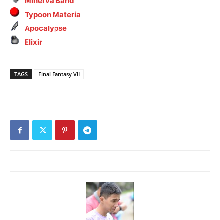
Minerva Band
Typoon Materia
Apocalypse
Elixir
TAGS
Final Fantasy VII