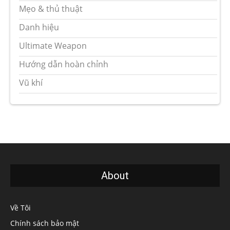
Mẹo & thủ thuật
Danh hiệu
Ultimate Weapon
Hướng dẫn hoàn chỉnh
Vũ khí
About
Về Tôi
Chính sách bảo mật