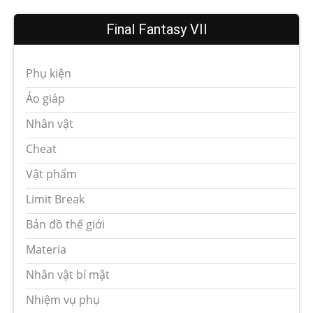
Final Fantasy VII
Phụ kiện
Áo giáp
Nhân vật
Cheat
Vật phẩm
Limit Break
Bản đồ thế giới
Materia
Nhân vật bí mật
Nhiệm vụ phụ