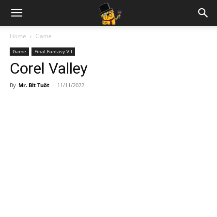
Home
Game
Game
Final Fantasy VII
Corel Valley
By
Mr. Bít Tuốt
-
11/11/2022