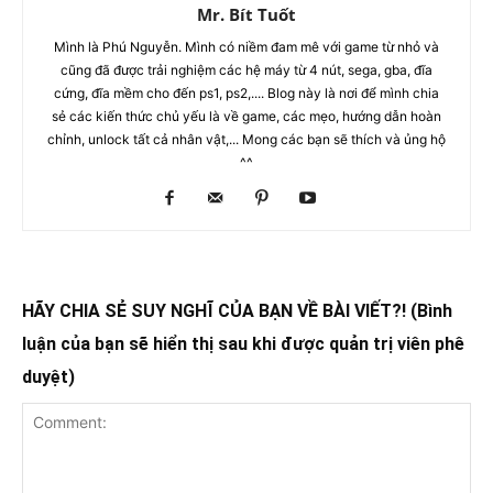
Mr. Bít Tuốt
Mình là Phú Nguyễn. Mình có niềm đam mê với game từ nhỏ và
cũng đã được trải nghiệm các hệ máy từ 4 nút, sega, gba, đĩa
cứng, đĩa mềm cho đến ps1, ps2,.... Blog này là nơi để mình chia
sẻ các kiến thức chủ yếu là về game, các mẹo, hướng dẫn hoàn
chỉnh, unlock tất cả nhân vật,... Mong các bạn sẽ thích và ủng hộ
^^
HÃY CHIA SẺ SUY NGHĨ CỦA BẠN VỀ BÀI VIẾT?! (Bình
luận của bạn sẽ hiển thị sau khi được quản trị viên phê
duyệt)