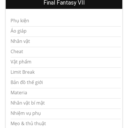
Final Fantasy VII
Phụ kiện
Áo giáp
Nhân vật
Cheat
Vật phẩm
Limit Break
Bản đồ thế giới
Materia
Nhân vật bí mật
Nhiệm vụ phụ
Mẹo & thủ thuật