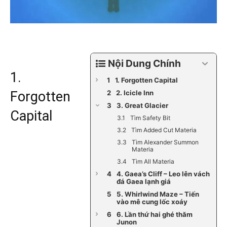
Nội Dung Chính
1.
1. Forgotten Capital
Forgotten
2. Icicle Inn
3. Great Glacier
Capital
Tìm Safety Bit
Tìm Added Cut Materia
Tìm Alexander Summon
Materia
Tìm All Materia
4. Gaea’s Cliff – Leo lên vách
đá Gaea lạnh giá
5. Whirlwind Maze – Tiến
vào mê cung lốc xoáy
6. Lần thứ hai ghé thăm
Junon