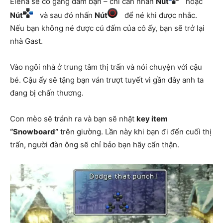
Elena sẽ cố gắng đấm bạn – chỉ cần nhấn
Nút
hoặc
Nút
và sau đó nhấn
Nút
để né khi được nhắc.
Nếu bạn không né được cú đấm của cô ấy, bạn sẽ trở lại
nhà Gast.
Vào ngôi nhà ở trung tâm thị trấn và nói chuyện với cậu
bé. Cậu ấy sẽ tặng bạn ván trượt tuyết vì gần đây anh ta
đang bị chấn thương.
Con mèo sẽ tránh ra và bạn sẽ nhặt
key item
“Snowboard”
trên giường. Lần này khi bạn đi đến cuối thị
trấn, người đàn ông sẽ chỉ bảo bạn hãy cẩn thận.