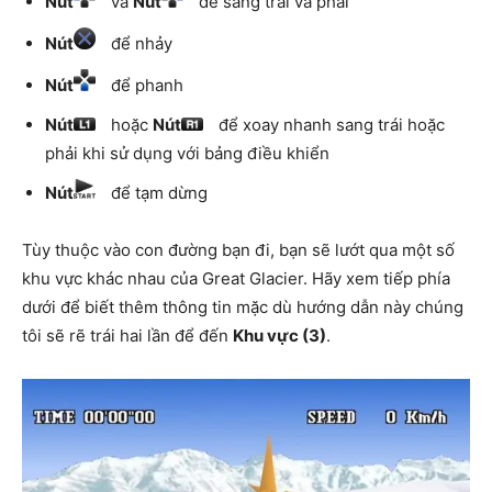
Nút
và
Nút
để sang trái và phải
Nút
để nhảy
Nút
để phanh
Nút
hoặc
Nút
để xoay nhanh sang trái hoặc
phải khi sử dụng với bảng điều khiển
Nút
để tạm dừng
Tùy thuộc vào con đường bạn đi, bạn sẽ lướt qua một số
khu vực khác nhau của Great Glacier. Hãy xem tiếp phía
dưới để biết thêm thông tin mặc dù hướng dẫn này chúng
tôi sẽ rẽ trái hai lần để đến
Khu vực (3)
.