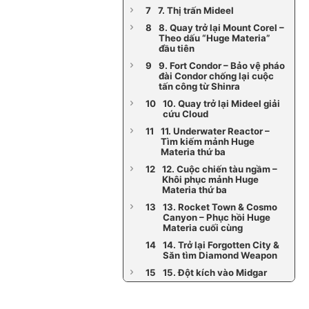
7. Thị trấn Mideel
8. Quay trở lại Mount Corel –
Theo dấu “Huge Materia”
đầu tiên
9. Fort Condor – Bảo vệ pháo
đài Condor chống lại cuộc
tấn công từ Shinra
10. Quay trở lại Mideel giải
cứu Cloud
11. Underwater Reactor –
Tìm kiếm mảnh Huge
Materia thứ ba
12. Cuộc chiến tàu ngầm –
Khôi phục mảnh Huge
Materia thứ ba
13. Rocket Town & Cosmo
Canyon – Phục hồi Huge
Materia cuối cùng
14. Trở lại Forgotten City &
Săn tìm Diamond Weapon
15. Đột kích vào Midgar