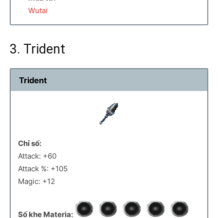
Wutai
3. Trident
Trident
Chỉ số:
Attack: +60
Attack %: +105
Magic: +12
Số khe Materia: