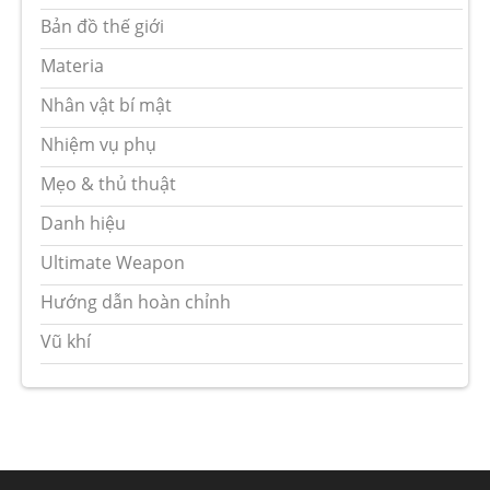
Bản đồ thế giới
Materia
Nhân vật bí mật
Nhiệm vụ phụ
Mẹo & thủ thuật
Danh hiệu
Ultimate Weapon
Hướng dẫn hoàn chỉnh
Vũ khí