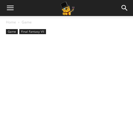
Home
Game
Game
Final Fantasy VII