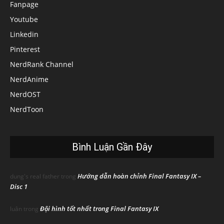
Fanpage
Youtube
Linkedin
Pinterest
NerdRank Channel
NerdAnime
NerdOST
NerdToon
Bình Luận Gần Đây
Hướng dẫn hoàn chỉnh Final Fantasy IX –
dung's real father
trong
Disc 1
Đội hình tốt nhất trong Final Fantasy IX
luân
trong