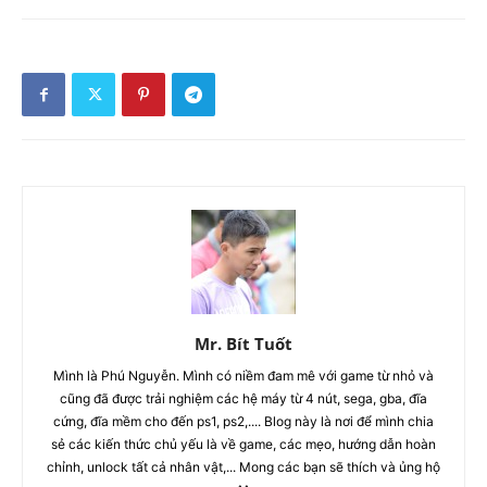
Mr. Bít Tuốt
Mình là Phú Nguyễn. Mình có niềm đam mê với game từ nhỏ và
cũng đã được trải nghiệm các hệ máy từ 4 nút, sega, gba, đĩa
cứng, đĩa mềm cho đến ps1, ps2,.... Blog này là nơi để mình chia
sẻ các kiến thức chủ yếu là về game, các mẹo, hướng dẫn hoàn
chỉnh, unlock tất cả nhân vật,... Mong các bạn sẽ thích và ủng hộ