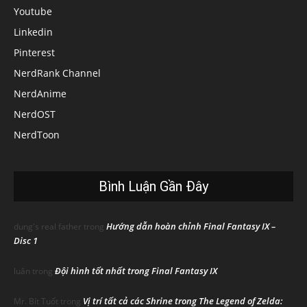
Youtube
Linkedin
Pinterest
NerdRank Channel
NerdAnime
NerdOST
NerdToon
Bình Luận Gần Đây
Hướng dẫn hoàn chỉnh Final Fantasy IX –
dung's real father
trong
Disc 1
Đội hình tốt nhất trong Final Fantasy IX
luân
trong
Vị trí tất cả các Shrine trong The Legend of Zelda:
Mr. Bít Tuốt
trong