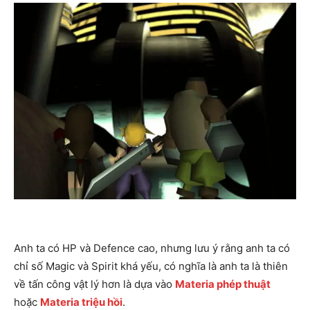
Anh ta có HP và Defence cao, nhưng lưu ý rằng anh ta có
chỉ số Magic và Spirit khá yếu, có nghĩa là anh ta là thiên
về tấn công vật lý hơn là dựa vào
Materia phép thuật
hoặc
Materia triệu hồi
.