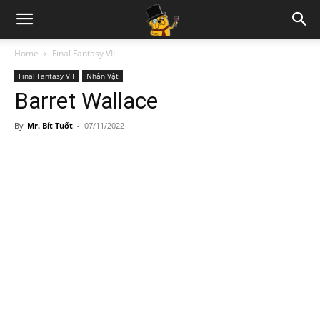
Home
Final Fantasy VII
Final Fantasy VII
Nhân Vật
Barret Wallace
By
Mr. Bít Tuốt
-
07/11/2022