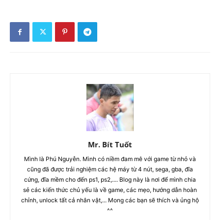
Mr. Bít Tuốt
Mình là Phú Nguyễn. Mình có niềm đam mê với game từ nhỏ và
cũng đã được trải nghiệm các hệ máy từ 4 nút, sega, gba, đĩa
cứng, đĩa mềm cho đến ps1, ps2,.... Blog này là nơi để mình chia
sẻ các kiến thức chủ yếu là về game, các mẹo, hướng dẫn hoàn
chỉnh, unlock tất cả nhân vật,... Mong các bạn sẽ thích và ủng hộ
^^